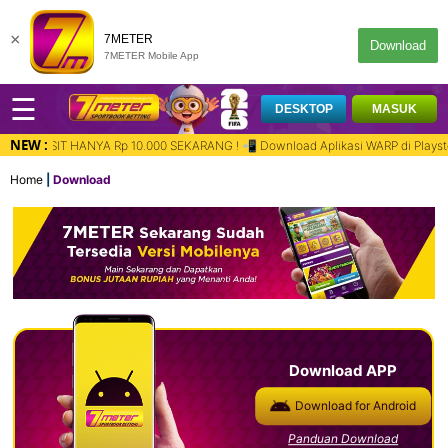
×
7METER
Download
7METER Mobile App
☰
DESKTOP
MASUK
NEW :
POSIT HANYA Rp 10.000 SEKARANG ! 📲 Download Aplikasi WARP di Playstore & 
Home
Download
Download APP
Download for Android
Panduan Download