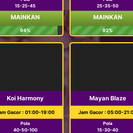
15-25-45
25-35-50
MAINKAN
MAINKAN
94%
92%
Koi Harmony
Mayan Blaze
am Gacor : 01:00-19:00
Jam Gacor : 05:00-21:
Pola
Pola
40-50-100
15-30-40