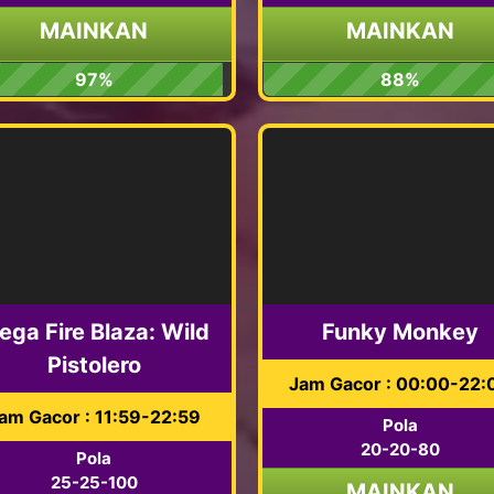
MAINKAN
MAINKAN
97%
88%
ega Fire Blaza: Wild
Funky Monkey
Pistolero
Jam Gacor : 00:00-22:
am Gacor : 11:59-22:59
Pola
20-20-80
Pola
25-25-100
MAINKAN