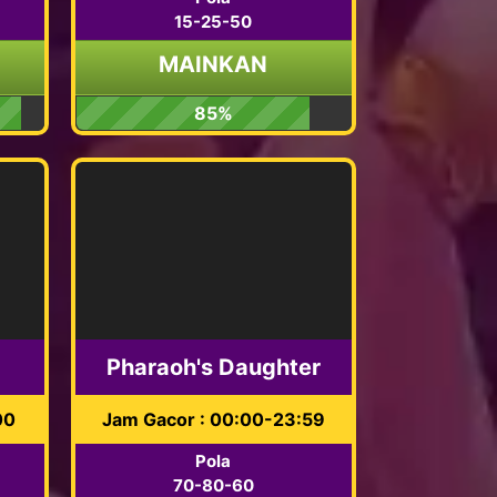
15-25-50
MAINKAN
85%
Pharaoh's Daughter
00
Jam Gacor : 00:00-23:59
Pola
70-80-60