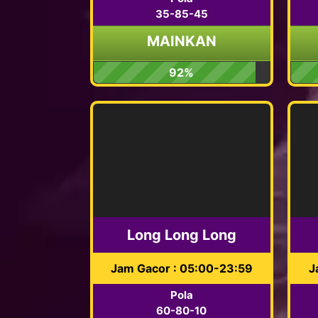
35-85-45
MAINKAN
92%
Long Long Long
Jam Gacor : 05:00-23:59
J
Pola
60-80-10