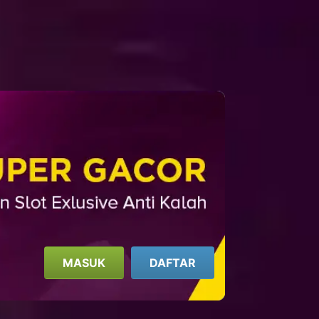
MASUK
DAFTAR