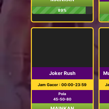
89%
Joker Rush
Mu
Jam Gacor : 00:00-23:59
J
Pola
45-50-80
MAINKAN