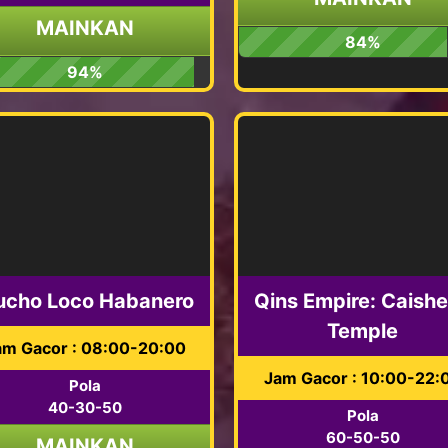
MAINKAN
84%
94%
cho Loco Habanero
Qins Empire: Caish
Temple
am Gacor : 08:00-20:00
Jam Gacor : 10:00-22:
Pola
40-30-50
Pola
60-50-50
MAINKAN