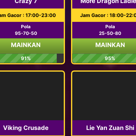
Crazy 7
More Dragon Ladi
am Gacor : 17:00-23:00
Jam Gacor : 18:00-22:
Pola
Pola
95-70-50
25-50-80
MAINKAN
MAINKAN
91%
95%
Viking Crusade
Lie Yan Zuan Shi