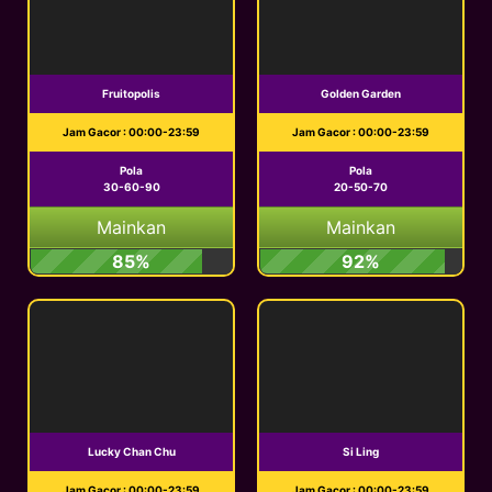
Fruitopolis
Golden Garden
Jam Gacor : 00:00-23:59
Jam Gacor : 00:00-23:59
Pola
Pola
30-60-90
20-50-70
Mainkan
Mainkan
85%
92%
Lucky Chan Chu
Si Ling
Jam Gacor : 00:00-23:59
Jam Gacor : 00:00-23:59