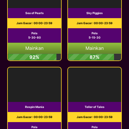
Sea of Pearls
Sky Piggies
Jam Gacor : 00:00-23:59
Jam Gacor : 00:00-23:59
Pola
Pola
5-30-80
5-15-30
Mainkan
Mainkan
92%
87%
Respin Mania
Teller of Tales
Jam Gacor : 00:00-23:59
Jam Gacor : 00:00-23:59
Pola
Pola