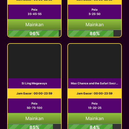
Pola
Pola
35-45-55
5-25-50
Mainkan
Mainkan
96%
86%
Si Ling Megaways
Max Chance and the Safari Secrets
Jam Gacor : 00:00-23:59
Jam Gacor : 00:00-23:59
Pola
Pola
50-75-100
15-20-25
Mainkan
Mainkan
85%
84%