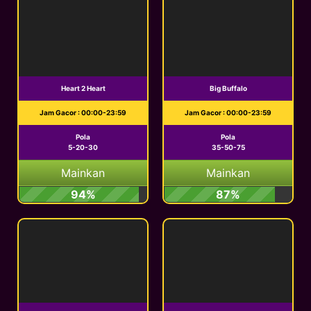
Heart 2 Heart
Big Buffalo
Jam Gacor : 00:00-23:59
Jam Gacor : 00:00-23:59
Pola
Pola
5-20-30
35-50-75
Mainkan
Mainkan
94%
87%