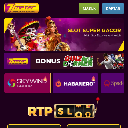
MASUK
DAFTAR