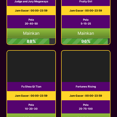
Judge and Jury Megaways
Fruity Girl
Jam Gacor : 00:00-23:59
Jam Gacor : 00:00-23:59
Pola
Pola
20-40-50
5-15-25
Mainkan
Mainkan
88%
96%
Fu Shou Qi Tian
Fortunes Rising
Jam Gacor : 00:00-23:59
Jam Gacor : 00:00-23:59
Pola
Pola
10-20-30
25-75-100