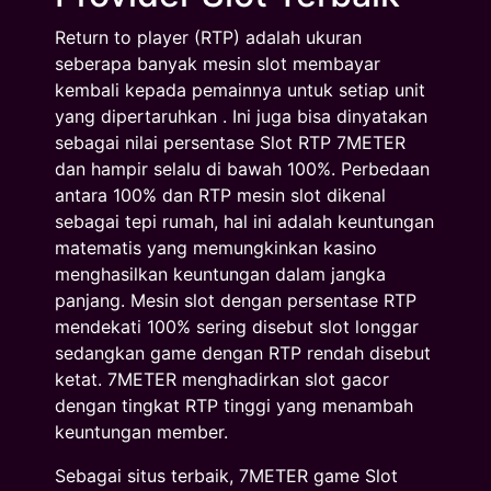
Return to player (RTP) adalah ukuran
seberapa banyak mesin slot membayar
kembali kepada pemainnya untuk setiap unit
yang dipertaruhkan . Ini juga bisa dinyatakan
sebagai nilai persentase Slot RTP 7METER
dan hampir selalu di bawah 100%. Perbedaan
antara 100% dan RTP mesin slot dikenal
sebagai tepi rumah, hal ini adalah keuntungan
matematis yang memungkinkan kasino
menghasilkan keuntungan dalam jangka
panjang. Mesin slot dengan persentase RTP
mendekati 100% sering disebut slot longgar
sedangkan game dengan RTP rendah disebut
ketat. 7METER menghadirkan slot gacor
dengan tingkat RTP tinggi yang menambah
keuntungan member.
Sebagai situs terbaik, 7METER game Slot